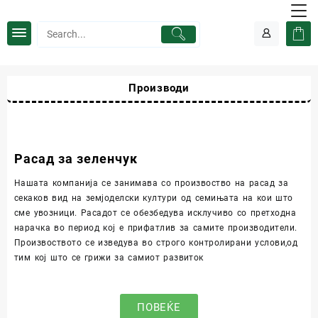
Производи
Расад за зеленчук
Нашата компанија се занимава со произвоство на расад за
секаков вид на земјоделски култури од семињата на кои што
сме увозници. Расадот се обезбедува исклучиво со претходна
нарачка во период кој е прифатлив за самите производители.
Произвоството се изведува во строго контролирани услови,од
тим кој што се грижи за самиот развиток
ПОВЕЌЕ