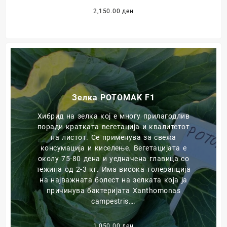
2,150.00
ден
Зелка POTOMAK F1
Хибрид на зелка кој е многу прилагодлив
поради кратката вегетација и квалитетот
на листот. Се применува за свежа
консумација и киселење. Вегетацијата е
околу 75-80 дена и уедначена главица со
тежина од 2-3 кг. Има висока толеранција
на најважната болест на зелката која ја
причинува бактеријата Xanthomonas
campestris….
1,050.00
ден