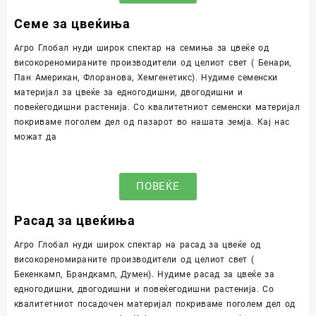
Семе за цвеќиња
Агро Глобал нуди широк спектар на семиња за цвеќе од
високореномираните производители од целиот свет ( Бенари,
Пан Американ, Флоранова, Хемгенетикс). Нудиме семенски
материјал за цвеќе за едногодишни, двогодишни и
повеќегодишни растенија. Со квалитетниот семенски материјал
покриваме поголем дел од пазарот во нашата земја. Кај нас
можат да
ПОВЕЌЕ
Расад за цвеќиња
Агро Глобал нуди широк спектар на расад за цвеќе од
високореномираните производители од целиот свет (
Бекенкамп, Брандкамп, Думен). Нудиме расад за цвеќе за
едногодишни, двогодишни и повеќегодишни растенија. Со
квалитетниот посадочен материјал покриваме поголем дел од