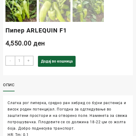
Пипер ARLEQUIN F1
4,550.00
ден
-
+
Додај во кошница
ОПИС
Слатка рог пиперка, средно ран хибрид со бујни растенија и
висок роден потенцијал. Погодна за одгледување во
заштитени простори и на отворено поле. Наменета за свежа
потрошувачка. Плодовите се со должина 18-22 цм со жолта
боја. Добро поднесува транспорт.
HR: Tm: 0,1